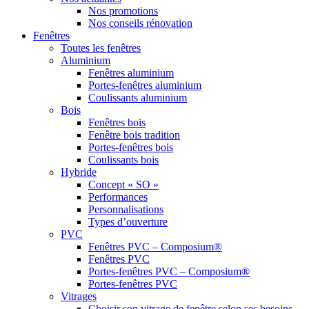
Nos promotions
Nos conseils rénovation
Fenêtres
Toutes les fenêtres
Aluminium
Fenêtres aluminium
Portes-fenêtres aluminium
Coulissants aluminium
Bois
Fenêtres bois
Fenêtre bois tradition
Portes-fenêtres bois
Coulissants bois
Hybride
Concept « SO »
Performances
Personnalisations
Types d’ouverture
PVC
Fenêtres PVC – Composium®
Fenêtres PVC
Portes-fenêtres PVC – Composium®
Portes-fenêtres PVC
Vitrages
Choisir son vitrage de fenêtre selon ses besoins