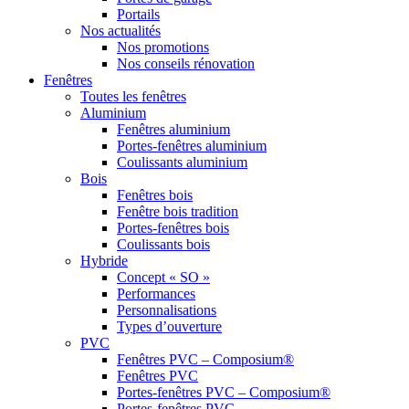
Portails
Nos actualités
Nos promotions
Nos conseils rénovation
Fenêtres
Toutes les fenêtres
Aluminium
Fenêtres aluminium
Portes-fenêtres aluminium
Coulissants aluminium
Bois
Fenêtres bois
Fenêtre bois tradition
Portes-fenêtres bois
Coulissants bois
Hybride
Concept « SO »
Performances
Personnalisations
Types d’ouverture
PVC
Fenêtres PVC – Composium®
Fenêtres PVC
Portes-fenêtres PVC – Composium®
Portes-fenêtres PVC