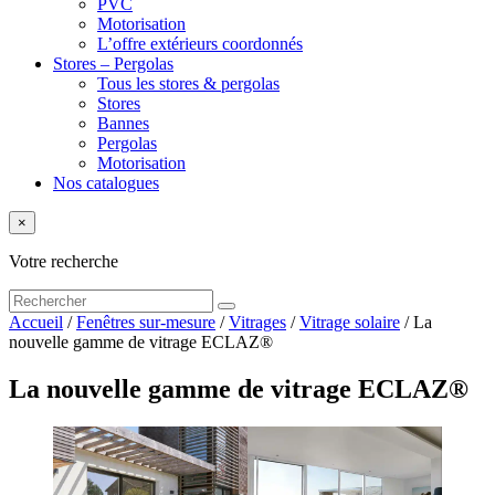
PVC
Motorisation
L’offre extérieurs coordonnés
Stores – Pergolas
Tous les stores & pergolas
Stores
Bannes
Pergolas
Motorisation
Nos catalogues
×
Votre recherche
Accueil
/
Fenêtres sur-mesure
/
Vitrages
/
Vitrage solaire
/
La
nouvelle gamme de vitrage ECLAZ®
La nouvelle gamme de vitrage ECLAZ®