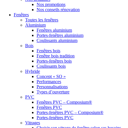
Nos promotions
Nos conseils rénovation
Fenêtres
Toutes les fenêtres
Aluminium
Fenêtres aluminium
Portes-fenêtres aluminium
Coulissants aluminium
Bois
Fenêtres bois
Fenêtre bois tradition
Portes-fenêtres bois
Coulissants bois
Hybride
Concept « SO »
Performances
Personnalisations
Types d’ouverture
PVC
Fenêtres PVC – Composium®
Fenêtres PVC
Portes-fenêtres PVC – Composium®
Portes-fenêtres PVC
Vitrages
Choisir son vitrage de fenêtre selon ses besoins