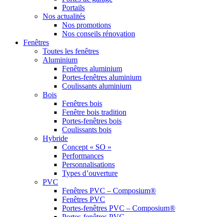
Portails
Nos actualités
Nos promotions
Nos conseils rénovation
Fenêtres
Toutes les fenêtres
Aluminium
Fenêtres aluminium
Portes-fenêtres aluminium
Coulissants aluminium
Bois
Fenêtres bois
Fenêtre bois tradition
Portes-fenêtres bois
Coulissants bois
Hybride
Concept « SO »
Performances
Personnalisations
Types d’ouverture
PVC
Fenêtres PVC – Composium®
Fenêtres PVC
Portes-fenêtres PVC – Composium®
Portes-fenêtres PVC