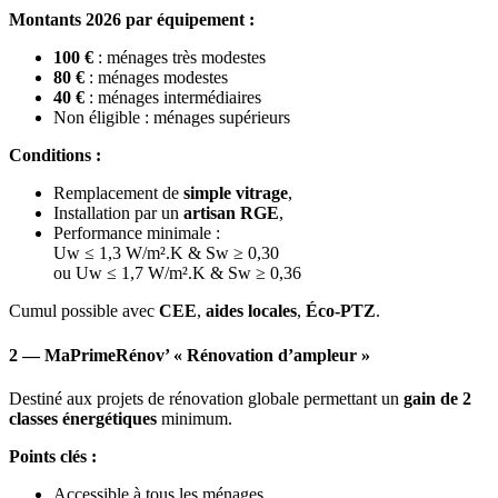
Montants 2026 par équipement :
100 €
: ménages très modestes
80 €
: ménages modestes
40 €
: ménages intermédiaires
Non éligible : ménages supérieurs
Conditions :
Remplacement de
simple vitrage
,
Installation par un
artisan RGE
,
Performance minimale :
Uw ≤ 1,3 W/m².K & Sw ≥ 0,30
ou Uw ≤ 1,7 W/m².K & Sw ≥ 0,36
Cumul possible avec
CEE
,
aides locales
,
Éco‑PTZ
.
2 — MaPrimeRénov’ « Rénovation d’ampleur »
Destiné aux projets de rénovation globale permettant un
gain de 2
classes énergétiques
minimum.
Points clés :
Accessible à tous les ménages,