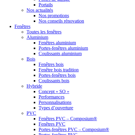
Portails
Nos actualités
Nos promotions
Nos conseils rénovation
Fenêtres
Toutes les fenêtres
Aluminium
Fenêtres aluminium
Portes-fenêtres aluminium
Coulissants aluminium
Bois
Fenêtres bois
Fenêtre bois tradition
Portes-fenêtres bois
Coulissants bois
Hybride
Concept « SO »
Performances
Personnalisations
Types d’ouverture
PVC
Fenêtres PVC – Composium®
Fenêtres PVC
Portes-fenêtres PVC – Composium®
Portes-fenêtres PVC