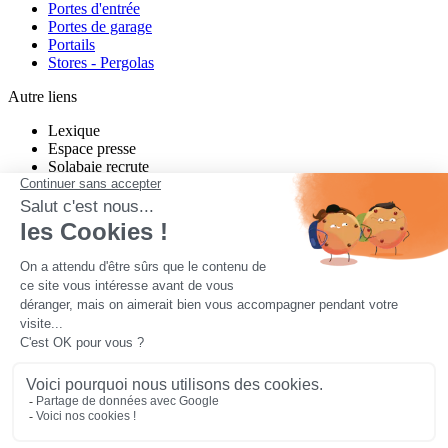
Portes d'entrée
Portes de garage
Portails
Stores - Pergolas
Autre liens
Lexique
Espace presse
Solabaie recrute
Charte de modération Twitter
Charte de modération Facebook
un projet neuf ou en rénovation ?
Quel que soit votre projet, Solabaie vous propose des produits sur-
mesure, performants et esthétiques. Nos nombreux installateurs
partout en France étudient votre projet, vous conseillent, et vous
proposent des solutions adaptées à votre habitat et à vos besoins.
Contactez-nous pour tous vos projets
Mentions légales
Plan de site
Installateurs
Siège social :
Parc activités la Niel BP 21
56920
NOYAL-PONTIVY