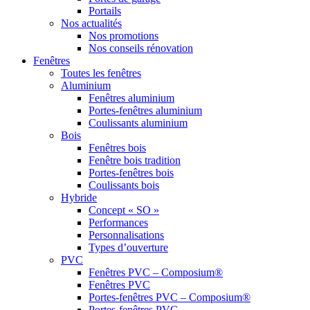
Portails
Nos actualités
Nos promotions
Nos conseils rénovation
Fenêtres
Toutes les fenêtres
Aluminium
Fenêtres aluminium
Portes-fenêtres aluminium
Coulissants aluminium
Bois
Fenêtres bois
Fenêtre bois tradition
Portes-fenêtres bois
Coulissants bois
Hybride
Concept « SO »
Performances
Personnalisations
Types d’ouverture
PVC
Fenêtres PVC – Composium®
Fenêtres PVC
Portes-fenêtres PVC – Composium®
Portes-fenêtres PVC