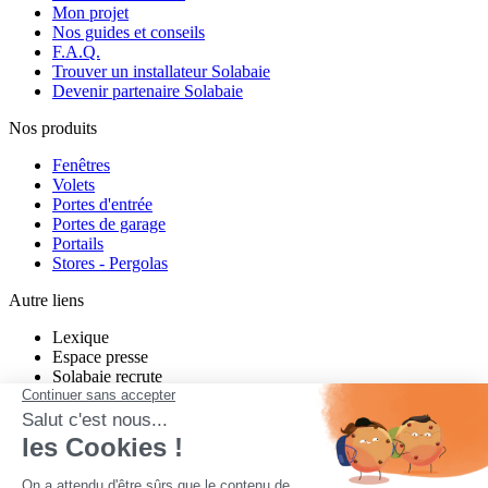
Mon projet
Nos guides et conseils
F.A.Q.
Trouver un installateur Solabaie
Devenir partenaire Solabaie
Nos produits
Fenêtres
Volets
Portes d'entrée
Portes de garage
Portails
Stores - Pergolas
Autre liens
Lexique
Espace presse
Solabaie recrute
Charte de modération Twitter
Charte de modération Facebook
un projet neuf ou en rénovation ?