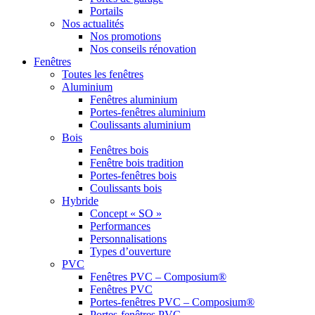
Portails
Nos actualités
Nos promotions
Nos conseils rénovation
Fenêtres
Toutes les fenêtres
Aluminium
Fenêtres aluminium
Portes-fenêtres aluminium
Coulissants aluminium
Bois
Fenêtres bois
Fenêtre bois tradition
Portes-fenêtres bois
Coulissants bois
Hybride
Concept « SO »
Performances
Personnalisations
Types d’ouverture
PVC
Fenêtres PVC – Composium®
Fenêtres PVC
Portes-fenêtres PVC – Composium®
Portes-fenêtres PVC