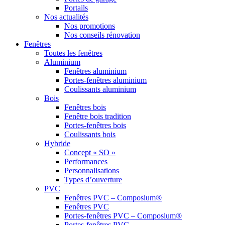
Portails
Nos actualités
Nos promotions
Nos conseils rénovation
Fenêtres
Toutes les fenêtres
Aluminium
Fenêtres aluminium
Portes-fenêtres aluminium
Coulissants aluminium
Bois
Fenêtres bois
Fenêtre bois tradition
Portes-fenêtres bois
Coulissants bois
Hybride
Concept « SO »
Performances
Personnalisations
Types d’ouverture
PVC
Fenêtres PVC – Composium®
Fenêtres PVC
Portes-fenêtres PVC – Composium®
Portes-fenêtres PVC