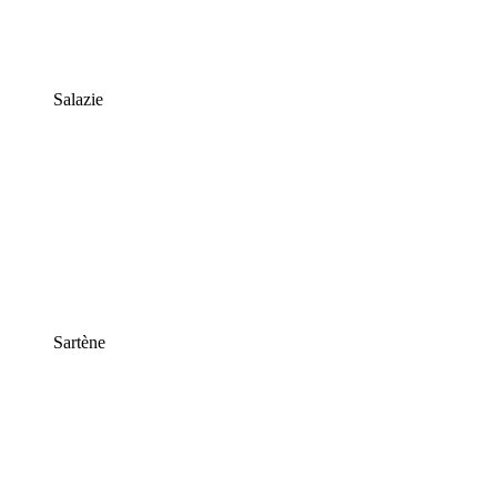
Salazie
Sartène