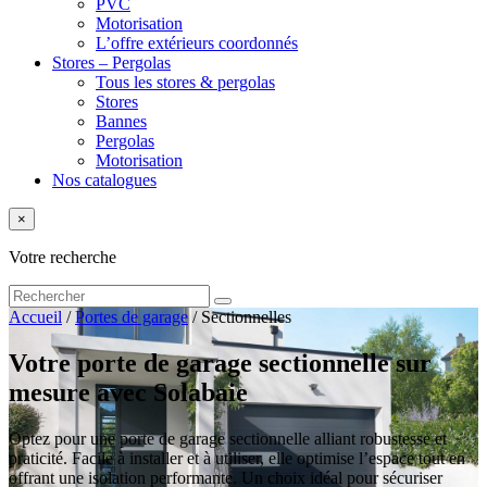
PVC
Motorisation
L’offre extérieurs coordonnés
Stores – Pergolas
Tous les stores & pergolas
Stores
Bannes
Pergolas
Motorisation
Nos catalogues
×
Votre recherche
Accueil
/
Portes de garage
/
Sectionnelles
Votre porte de garage sectionnelle sur
mesure avec Solabaie
Optez pour une porte de garage sectionnelle alliant robustesse et
praticité. Facile à installer et à utiliser, elle optimise l’espace tout en
offrant une isolation performante. Un choix idéal pour sécuriser