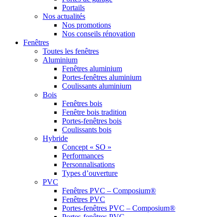
Portails
Nos actualités
Nos promotions
Nos conseils rénovation
Fenêtres
Toutes les fenêtres
Aluminium
Fenêtres aluminium
Portes-fenêtres aluminium
Coulissants aluminium
Bois
Fenêtres bois
Fenêtre bois tradition
Portes-fenêtres bois
Coulissants bois
Hybride
Concept « SO »
Performances
Personnalisations
Types d’ouverture
PVC
Fenêtres PVC – Composium®
Fenêtres PVC
Portes-fenêtres PVC – Composium®
Portes-fenêtres PVC