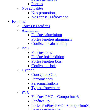
Portails
Nos actualités
Nos promotions
Nos conseils rénovation
Fenêtres
Toutes les fenêtres
Aluminium
Fenêtres aluminium
Portes-fenêtres aluminium
Coulissants aluminium
Bois
Fenêtres bois
Fenêtre bois tradition
Portes-fenêtres bois
Coulissants bois
Hybride
Concept « SO »
Performances
Personnalisations
Types d’ouverture
PVC
Fenêtres PVC – Composium®
Fenêtres PVC
Portes-fenêtres PVC – Composium®
Portes-fenêtres PVC