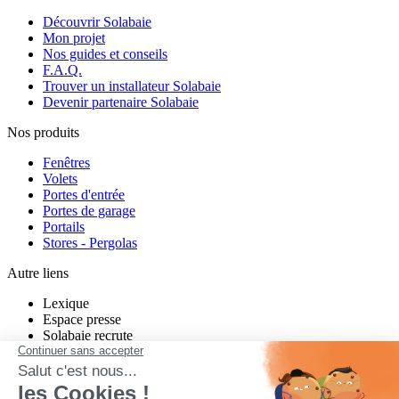
Découvrir Solabaie
Mon projet
Nos guides et conseils
F.A.Q.
Trouver un installateur Solabaie
Devenir partenaire Solabaie
Nos produits
Fenêtres
Volets
Portes d'entrée
Portes de garage
Portails
Stores - Pergolas
Autre liens
Lexique
Espace presse
Solabaie recrute
Charte de modération Twitter
Charte de modération Facebook
un projet neuf ou en rénovation ?