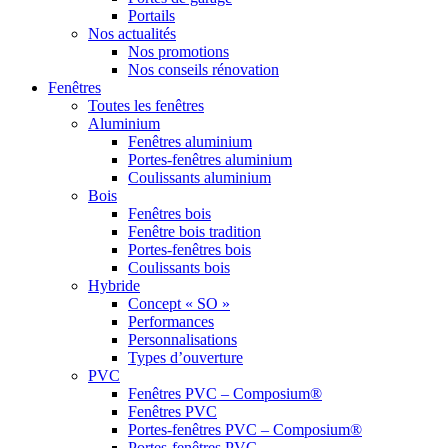
Portails
Nos actualités
Nos promotions
Nos conseils rénovation
Fenêtres
Toutes les fenêtres
Aluminium
Fenêtres aluminium
Portes-fenêtres aluminium
Coulissants aluminium
Bois
Fenêtres bois
Fenêtre bois tradition
Portes-fenêtres bois
Coulissants bois
Hybride
Concept « SO »
Performances
Personnalisations
Types d’ouverture
PVC
Fenêtres PVC – Composium®
Fenêtres PVC
Portes-fenêtres PVC – Composium®
Portes-fenêtres PVC