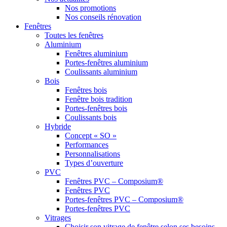
Nos promotions
Nos conseils rénovation
Fenêtres
Toutes les fenêtres
Aluminium
Fenêtres aluminium
Portes-fenêtres aluminium
Coulissants aluminium
Bois
Fenêtres bois
Fenêtre bois tradition
Portes-fenêtres bois
Coulissants bois
Hybride
Concept « SO »
Performances
Personnalisations
Types d’ouverture
PVC
Fenêtres PVC – Composium®
Fenêtres PVC
Portes-fenêtres PVC – Composium®
Portes-fenêtres PVC
Vitrages
Choisir son vitrage de fenêtre selon ses besoins