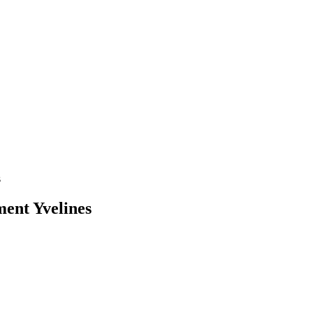
s
ment Yvelines