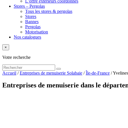
L’offre extérieurs coordonnés
Stores – Pergolas
Tous les stores & pergolas
Stores
Bannes
Pergolas
Motorisation
Nos catalogues
×
Votre recherche
Accueil
/
Entreprises de menuiserie Solabaie
/
Île-de-France
/
Yveline
Entreprises de menuiserie dans le départe