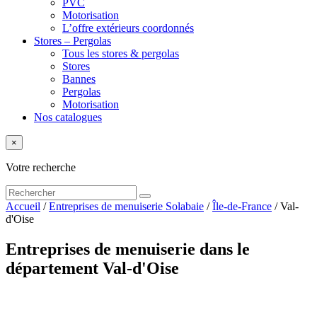
PVC
Motorisation
L’offre extérieurs coordonnés
Stores – Pergolas
Tous les stores & pergolas
Stores
Bannes
Pergolas
Motorisation
Nos catalogues
×
Votre recherche
Accueil
/
Entreprises de menuiserie Solabaie
/
Île-de-France
/
Val-
d'Oise
Entreprises de menuiserie dans le
département Val-d'Oise