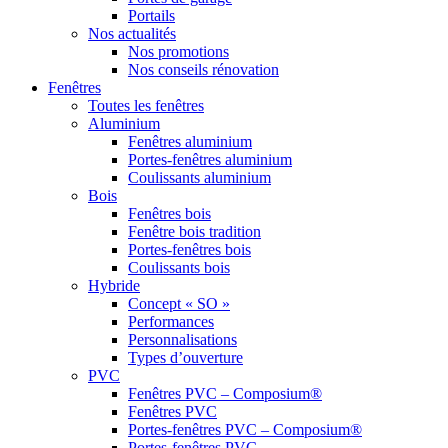
Portails
Nos actualités
Nos promotions
Nos conseils rénovation
Fenêtres
Toutes les fenêtres
Aluminium
Fenêtres aluminium
Portes-fenêtres aluminium
Coulissants aluminium
Bois
Fenêtres bois
Fenêtre bois tradition
Portes-fenêtres bois
Coulissants bois
Hybride
Concept « SO »
Performances
Personnalisations
Types d’ouverture
PVC
Fenêtres PVC – Composium®
Fenêtres PVC
Portes-fenêtres PVC – Composium®
Portes-fenêtres PVC