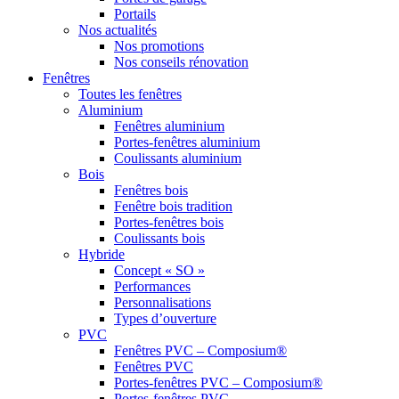
Portails
Nos actualités
Nos promotions
Nos conseils rénovation
Fenêtres
Toutes les fenêtres
Aluminium
Fenêtres aluminium
Portes-fenêtres aluminium
Coulissants aluminium
Bois
Fenêtres bois
Fenêtre bois tradition
Portes-fenêtres bois
Coulissants bois
Hybride
Concept « SO »
Performances
Personnalisations
Types d’ouverture
PVC
Fenêtres PVC – Composium®
Fenêtres PVC
Portes-fenêtres PVC – Composium®
Portes-fenêtres PVC