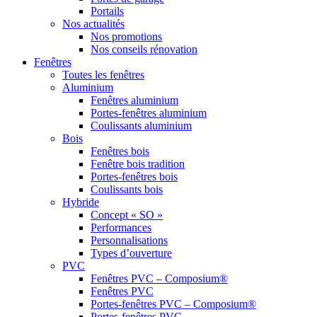
Portails
Nos actualités
Nos promotions
Nos conseils rénovation
Fenêtres
Toutes les fenêtres
Aluminium
Fenêtres aluminium
Portes-fenêtres aluminium
Coulissants aluminium
Bois
Fenêtres bois
Fenêtre bois tradition
Portes-fenêtres bois
Coulissants bois
Hybride
Concept « SO »
Performances
Personnalisations
Types d’ouverture
PVC
Fenêtres PVC – Composium®
Fenêtres PVC
Portes-fenêtres PVC – Composium®
Portes-fenêtres PVC