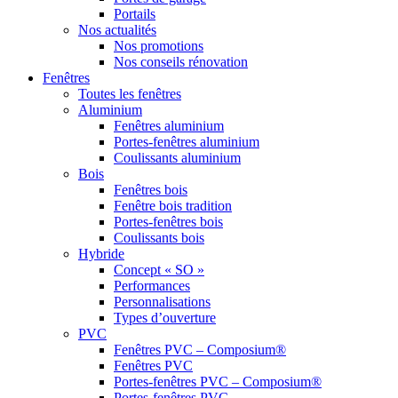
Portails
Nos actualités
Nos promotions
Nos conseils rénovation
Fenêtres
Toutes les fenêtres
Aluminium
Fenêtres aluminium
Portes-fenêtres aluminium
Coulissants aluminium
Bois
Fenêtres bois
Fenêtre bois tradition
Portes-fenêtres bois
Coulissants bois
Hybride
Concept « SO »
Performances
Personnalisations
Types d’ouverture
PVC
Fenêtres PVC – Composium®
Fenêtres PVC
Portes-fenêtres PVC – Composium®
Portes-fenêtres PVC