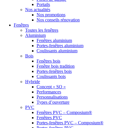
Portails
Nos actualités
Nos promotions
Nos conseils rénovation
Fenêtres
Toutes les fenêtres
Aluminium
Fenêtres aluminium
Portes-fenêtres aluminium
Coulissants aluminium
Bois
Fenêtres bois
Fenêtre bois tradition
Portes-fenêtres bois
Coulissants bois
Hybride
Concept « SO »
Performances
Personnalisations
Types d’ouverture
PVC
Fenêtres PVC – Composium®
Fenêtres PVC
Portes-fenêtres PVC – Composium®
Portes-fenêtres PVC