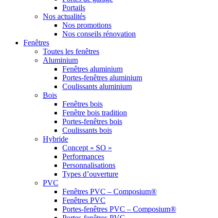
Portails
Nos actualités
Nos promotions
Nos conseils rénovation
Fenêtres
Toutes les fenêtres
Aluminium
Fenêtres aluminium
Portes-fenêtres aluminium
Coulissants aluminium
Bois
Fenêtres bois
Fenêtre bois tradition
Portes-fenêtres bois
Coulissants bois
Hybride
Concept « SO »
Performances
Personnalisations
Types d’ouverture
PVC
Fenêtres PVC – Composium®
Fenêtres PVC
Portes-fenêtres PVC – Composium®
Portes-fenêtres PVC