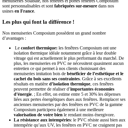
menuiseries Solabaie, nos fenêtres et portes fenêtres Composium
sont personnalisables et sont
fabriquées sur-mesure
dans nos
usines
en France
.
Les plus qui font la différence !
Nos menuiseries Composium possèdent un grand nombre
d’avantages :
Le
confort thermique:
les fenêtres Composium ont une
isolation thermique idéale notamment grâce à leur double
vitrage qui est actuellement le plus performant du marché. De
plus, les menuiseries en PVC ne nécessitent quasiment aucun
entretien ce qui permet à nos clients choisissant des
menuiseries imitation bois de
bénéficier de l’esthétique et le
cachet du bois sans ses contraintes
. Grâce à ses excellents
résultats en matière
d’isolation thermique
, ces fenêtres
peuvent permettre de réaliser d’
importantes économies
d’énergie
. ; En effet, on estime entre 5 et 30% les dépenses
liées aux pertes énergétiques dues aux fenêtres. Remplacer ses
anciennes menuiseries par des fenêtres en PVC de la gamme
Composium participera également à une meilleure
valorisation de votre bien
le rendant moins énergivore.
La résistance aux intempéries
: le PVC résiste aussi bien aux
intempérie qu’aux UV, les fenêtres en PVC ne craignent pas