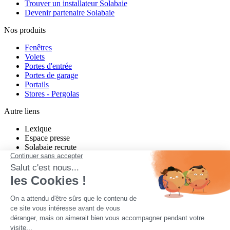
Trouver un installateur Solabaie
Devenir partenaire Solabaie
Nos produits
Fenêtres
Volets
Portes d'entrée
Portes de garage
Portails
Stores - Pergolas
Autre liens
Lexique
Espace presse
Solabaie recrute
Charte de modération Twitter
Charte de modération Facebook
un projet neuf ou en rénovation ?
Quel que soit votre projet, Solabaie vous propose des produits sur-
mesure, performants et esthétiques. Nos nombreux installateurs
partout en France étudient votre projet, vous conseillent, et vous
proposent des solutions adaptées à votre habitat et à vos besoins.