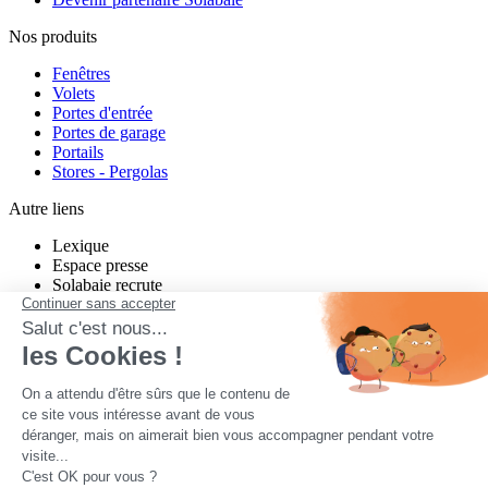
Nos produits
Fenêtres
Volets
Portes d'entrée
Portes de garage
Portails
Stores - Pergolas
Autre liens
Lexique
Espace presse
Solabaie recrute
Charte de modération Twitter
Charte de modération Facebook
un projet neuf ou en rénovation ?
Quel que soit votre projet, Solabaie vous propose des produits sur-
mesure, performants et esthétiques. Nos nombreux installateurs
partout en France étudient votre projet, vous conseillent, et vous
proposent des solutions adaptées à votre habitat et à vos besoins.
Contactez-nous pour tous vos projets