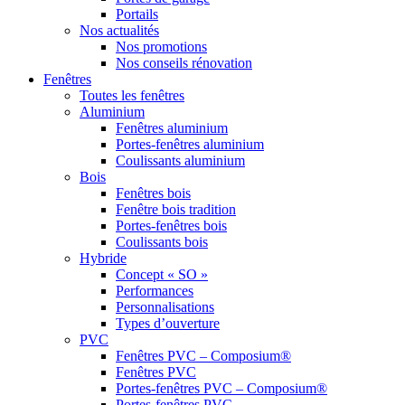
Portails
Nos actualités
Nos promotions
Nos conseils rénovation
Fenêtres
Toutes les fenêtres
Aluminium
Fenêtres aluminium
Portes-fenêtres aluminium
Coulissants aluminium
Bois
Fenêtres bois
Fenêtre bois tradition
Portes-fenêtres bois
Coulissants bois
Hybride
Concept « SO »
Performances
Personnalisations
Types d’ouverture
PVC
Fenêtres PVC – Composium®
Fenêtres PVC
Portes-fenêtres PVC – Composium®
Portes-fenêtres PVC