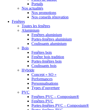
Portails
Nos actualités
Nos promotions
Nos conseils rénovation
Fenêtres
Toutes les fenêtres
Aluminium
Fenêtres aluminium
Portes-fenêtres aluminium
Coulissants aluminium
Bois
Fenêtres bois
Fenêtre bois tradition
Portes-fenêtres bois
Coulissants bois
Hybride
Concept « SO »
Performances
Personnalisations
Types d’ouverture
PVC
Fenêtres PVC – Composium®
Fenêtres PVC
Portes-fenêtres PVC – Composium®
Portes-fenêtres PVC