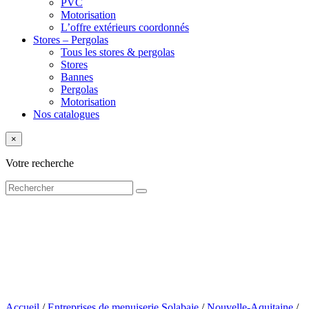
PVC
Motorisation
L’offre extérieurs coordonnés
Stores – Pergolas
Tous les stores & pergolas
Stores
Bannes
Pergolas
Motorisation
Nos catalogues
×
Votre recherche
Accueil
/
Entreprises de menuiserie Solabaie
/
Nouvelle-Aquitaine
/