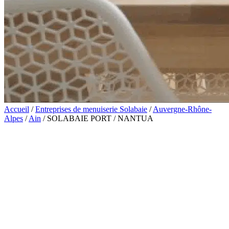
Accueil
/
Entreprises de menuiserie Solabaie
/
Auvergne-Rhône-
Alpes
/
Ain
/
SOLABAIE PORT / NANTUA