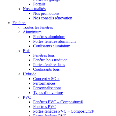
Portails
Nos actualités
Nos promotions
Nos conseils rénovation
Fenêtres
Toutes les fenêtres
Aluminium
Fenêtres aluminium
Portes-fenêtres aluminium
Coulissants aluminium
Bois
Fenêtres bois
Fenêtre bois tradition
Portes-fenêtres bois
Coulissants bois
Hybride
Concept « SO »
Performances
Personnalisations
Types d’ouverture
PVC
Fenêtres PVC – Composium®
Fenêtres PVC
Portes-fenêtres PVC – Composium®
Portes-fenêtres PVC