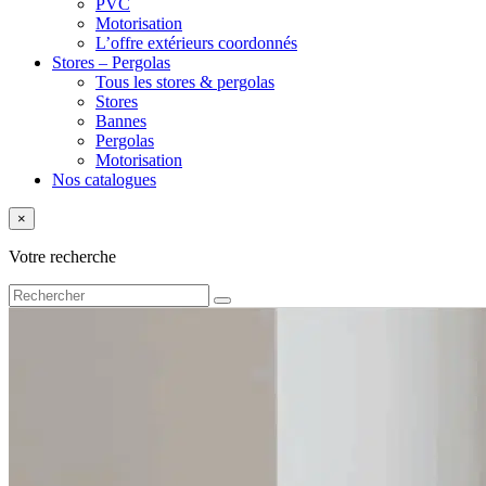
PVC
Motorisation
L’offre extérieurs coordonnés
Stores – Pergolas
Tous les stores & pergolas
Stores
Bannes
Pergolas
Motorisation
Nos catalogues
×
Votre recherche