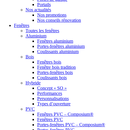
Portails
Nos actualités
Nos promotions
Nos conseils rénovation
Fenêtres
Toutes les fenêtres
Aluminium
Fenêtres aluminium
Portes-fenêtres aluminium
Coulissants aluminium
Bois
Fenêtres bois
Fenêtre bois tradition
Portes-fenêtres bois
Coulissants bois
Hybride
Concept « SO »
Performances
Personnalisations
Types d’ouverture
PVC
Fenêtres PVC – Composium®
Fenêtres PVC
Portes-fenêtres PVC – Composium®
Portes-fenêtres PVC