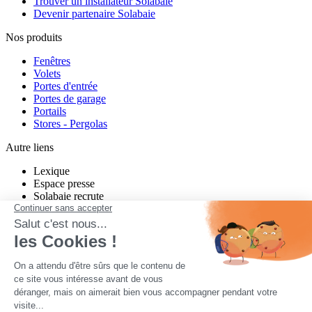
Trouver un installateur Solabaie
Devenir partenaire Solabaie
Nos produits
Fenêtres
Volets
Portes d'entrée
Portes de garage
Portails
Stores - Pergolas
Autre liens
Lexique
Espace presse
Solabaie recrute
Charte de modération Twitter
Charte de modération Facebook
un projet neuf ou en rénovation ?
Quel que soit votre projet, Solabaie vous propose des produits sur-
mesure, performants et esthétiques. Nos nombreux installateurs
partout en France étudient votre projet, vous conseillent, et vous
proposent des solutions adaptées à votre habitat et à vos besoins.