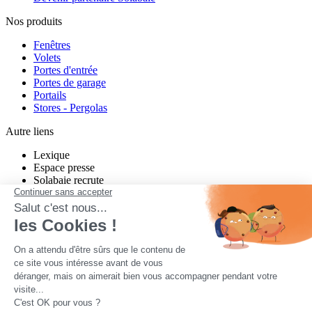
Nos produits
Fenêtres
Volets
Portes d'entrée
Portes de garage
Portails
Stores - Pergolas
Autre liens
Lexique
Espace presse
Solabaie recrute
Charte de modération Twitter
Charte de modération Facebook
un projet neuf ou en rénovation ?
Quel que soit votre projet, Solabaie vous propose des produits sur-
mesure, performants et esthétiques. Nos nombreux installateurs
partout en France étudient votre projet, vous conseillent, et vous
proposent des solutions adaptées à votre habitat et à vos besoins.
Contactez-nous pour tous vos projets