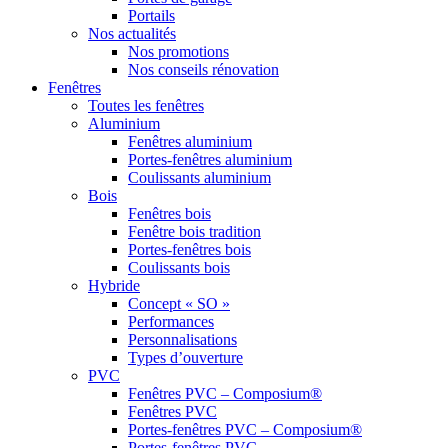
Portails
Nos actualités
Nos promotions
Nos conseils rénovation
Fenêtres
Toutes les fenêtres
Aluminium
Fenêtres aluminium
Portes-fenêtres aluminium
Coulissants aluminium
Bois
Fenêtres bois
Fenêtre bois tradition
Portes-fenêtres bois
Coulissants bois
Hybride
Concept « SO »
Performances
Personnalisations
Types d’ouverture
PVC
Fenêtres PVC – Composium®
Fenêtres PVC
Portes-fenêtres PVC – Composium®
Portes-fenêtres PVC