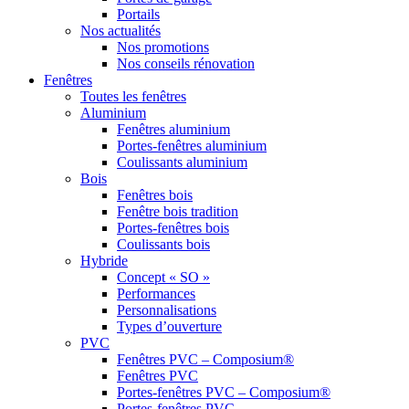
Portails
Nos actualités
Nos promotions
Nos conseils rénovation
Fenêtres
Toutes les fenêtres
Aluminium
Fenêtres aluminium
Portes-fenêtres aluminium
Coulissants aluminium
Bois
Fenêtres bois
Fenêtre bois tradition
Portes-fenêtres bois
Coulissants bois
Hybride
Concept « SO »
Performances
Personnalisations
Types d’ouverture
PVC
Fenêtres PVC – Composium®
Fenêtres PVC
Portes-fenêtres PVC – Composium®
Portes-fenêtres PVC