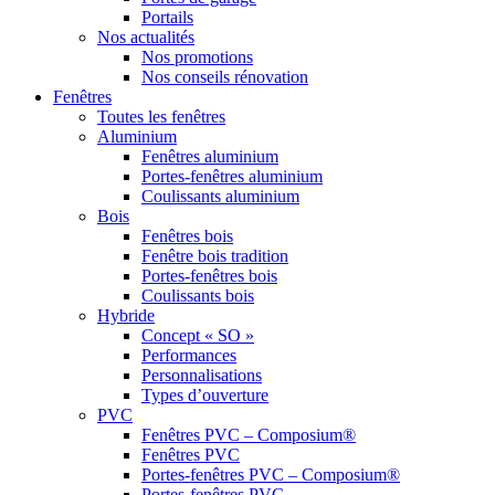
Portails
Nos actualités
Nos promotions
Nos conseils rénovation
Fenêtres
Toutes les fenêtres
Aluminium
Fenêtres aluminium
Portes-fenêtres aluminium
Coulissants aluminium
Bois
Fenêtres bois
Fenêtre bois tradition
Portes-fenêtres bois
Coulissants bois
Hybride
Concept « SO »
Performances
Personnalisations
Types d’ouverture
PVC
Fenêtres PVC – Composium®
Fenêtres PVC
Portes-fenêtres PVC – Composium®
Portes-fenêtres PVC