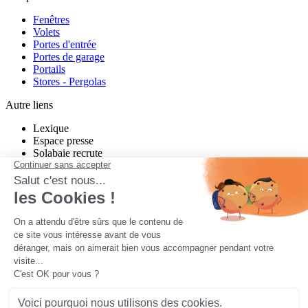
Fenêtres
Volets
Portes d'entrée
Portes de garage
Portails
Stores - Pergolas
Autre liens
Lexique
Espace presse
Solabaie recrute
Charte de modération Twitter
Charte de modération Facebook
un projet neuf ou en rénovation ?
Quel que soit votre projet, Solabaie vous propose des produits sur-
mesure, performants et esthétiques. Nos nombreux installateurs
partout en France étudient votre projet, vous conseillent, et vous
proposent des solutions adaptées à votre habitat et à vos besoins.
Contactez-nous pour tous vos projets
Mentions légales