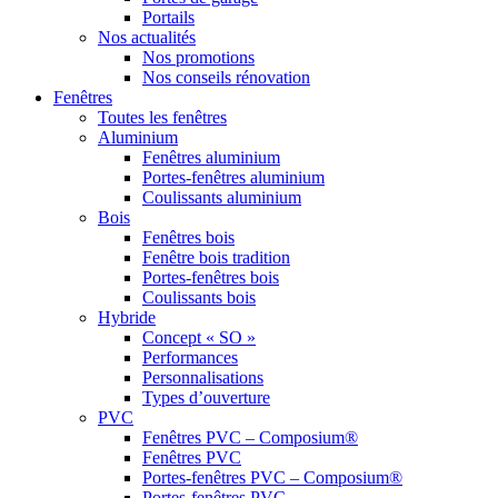
Portails
Nos actualités
Nos promotions
Nos conseils rénovation
Fenêtres
Toutes les fenêtres
Aluminium
Fenêtres aluminium
Portes-fenêtres aluminium
Coulissants aluminium
Bois
Fenêtres bois
Fenêtre bois tradition
Portes-fenêtres bois
Coulissants bois
Hybride
Concept « SO »
Performances
Personnalisations
Types d’ouverture
PVC
Fenêtres PVC – Composium®
Fenêtres PVC
Portes-fenêtres PVC – Composium®
Portes-fenêtres PVC