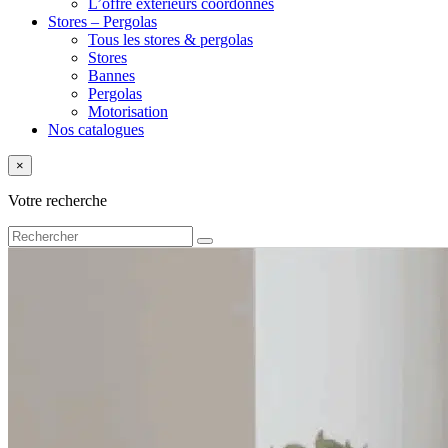
L’offre extérieurs coordonnés
Stores – Pergolas
Tous les stores & pergolas
Stores
Bannes
Pergolas
Motorisation
Nos catalogues
×
Votre recherche