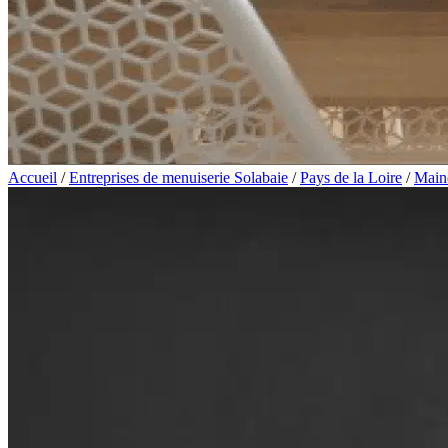
Accueil
/
Entreprises de menuiserie Solabaie
/
Pays de la Loire
/
Maine