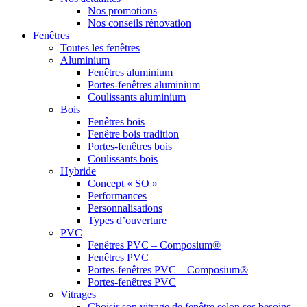
Nos promotions
Nos conseils rénovation
Fenêtres
Toutes les fenêtres
Aluminium
Fenêtres aluminium
Portes-fenêtres aluminium
Coulissants aluminium
Bois
Fenêtres bois
Fenêtre bois tradition
Portes-fenêtres bois
Coulissants bois
Hybride
Concept « SO »
Performances
Personnalisations
Types d’ouverture
PVC
Fenêtres PVC – Composium®
Fenêtres PVC
Portes-fenêtres PVC – Composium®
Portes-fenêtres PVC
Vitrages
Choisir son vitrage de fenêtre selon ses besoins