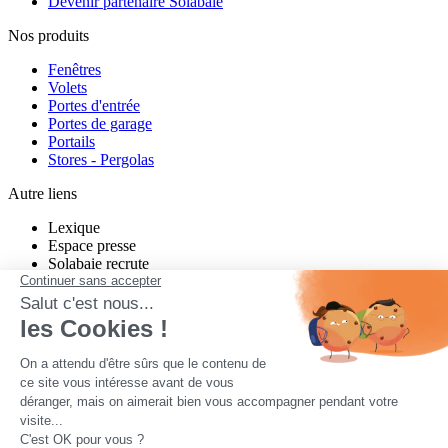
Devenir partenaire Solabaie
Nos produits
Fenêtres
Volets
Portes d'entrée
Portes de garage
Portails
Stores - Pergolas
Autre liens
Lexique
Espace presse
Solabaie recrute
Charte de modération Twitter
Charte de modération Facebook
un projet neuf ou en rénovation ?
Quel que soit votre projet, Solabaie vous propose des produits sur-
mesure, performants et esthétiques. Nos nombreux installateurs
partout en France étudient votre projet, vous conseillent, et vous
proposent des solutions adaptées à votre habitat et à vos besoins.
Contactez-nous pour tous vos projets