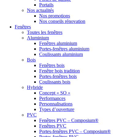
Portails
Nos actualités
Nos promotions
Nos conseils rénovation
Fenêtres
Toutes les fenêtres
Aluminium
Fenêtres aluminium
Portes-fenêtres aluminium
Coulissants aluminium
Bois
Fenêtres bois
Fenêtre bois tradition
Portes-fenêtres bois
Coulissants bois
Hybride
Concept « SO »
Performances
Personnalisations
Types d’ouverture
PVC
Fenêtres PVC – Composium®
Fenêtres PVC
Portes-fenêtres PVC – Composium®
Portes-fenêtres PVC